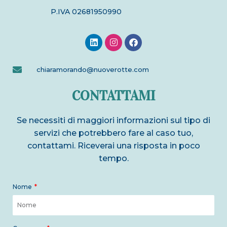
P.IVA 02681950990
L
I
F
i
n
a
n
s
c
k
t
e
chiaramorando@nuoverotte.com
e
a
b
d
g
o
i
r
o
CONTATTAMI
n
a
k
m
Se necessiti di maggiori informazioni sul tipo di
servizi che potrebbero fare al caso tuo,
contattami. Riceverai una risposta in poco
tempo.
Nome